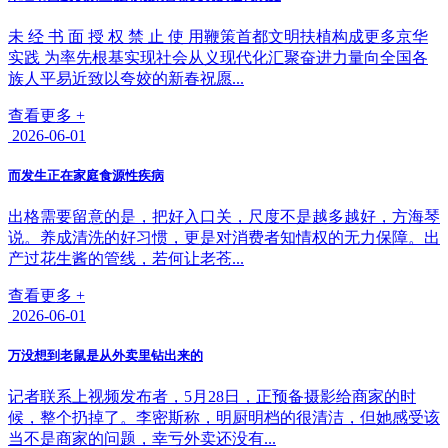
未 经 书 面 授 权 禁 止 使 用鞭策首都文明扶植构成更多京华
实践 为率先根基实现社会从义现代化汇聚奋进力量向全国各
族人平易近致以夸姣的新春祝愿...
查看更多 +
2026-06-01
而发生正在家庭食源性疾病
出格需要留意的是，把好入口关，尺度不是越多越好，方海琴
说。养成清洗的好习惯，更是对消费者知情权的无力保障。出
产过花生酱的管线，若何让老苍...
查看更多 +
2026-06-01
万没想到老鼠是从外卖里钻出来的
记者联系上视频发布者，5月28日，正预备摄影给商家的时
候，整个扔掉了。李密斯称，明厨明档的很清洁，但她感受该
当不是商家的问题，幸亏外卖还没有...