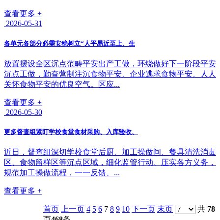
查看更多 +
2026-05-31
各单元各部分必需安稳树立“人平易近至上、生
放置摆设全区沉点范畴平安出产工做，环绕做好下一阶段平安
沉点工做，勤奋营制注沉食物平安、企业逃求食物平安、人人
关怀食物平安的优良空气。区应...
查看更多 +
2026-05-30
更多督查组紧盯学校食堂食材采购、入库验收、
近日，督查组深切学校食堂后厨、加工操做间、餐具清洗消毒
区、食物留样区等沉点区域，细化监管行动、压实各方义务，
规范加工操做流程，一一反馈、...
查看更多 +
首页
上一页
4
5
6
7
8
9
10
下一页
末页
共
78
页
468
条