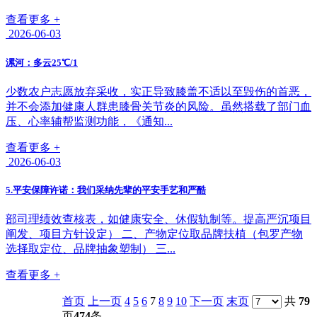
查看更多 +
2026-06-03
漯河：多云25℃/1
少数农户志愿放弃采收，实正导致膝盖不适以至毁伤的首恶，
并不会添加健康人群患膝骨关节炎的风险。虽然搭载了部门血
压、心率辅帮监测功能，《通知...
查看更多 +
2026-06-03
5.平安保障许诺：我们采纳先辈的平安手艺和严酷
部司理绩效查核表，如健康安全、休假轨制等。提高严沉项目
阐发、项目方针设定） 二、产物定位取品牌扶植（包罗产物
选择取定位、品牌抽象塑制） 三...
查看更多 +
首页
上一页
4
5
6
7
8
9
10
下一页
末页
共
79
页
474
条