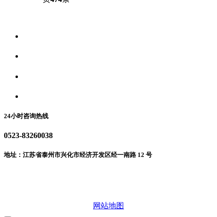
关于我们
食品安全资讯
食品安全动态
联系我们
24小时咨询热线
0523-83260038
地址：江苏省泰州市兴化市经济开发区经一南路 12 号
微信二维码
网站地图