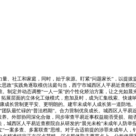
、社工和家庭，同时，始于泉源。盯紧“问题家长”，以提拔
“大思政”实践角逐取模仿法庭勾当，西宁市城西区人平易近查察
准。制定并动态调整“一人一策”的个性化矫治方案，让之光如晨
点、拓展层面的立体化工做模式，愈加及时，成为汇集线索、快速响
健康成长营制更平安、更明朗的。建牢未成年人成长第一道防地
”团队最忙碌的“普法档期”。合力营制优良成长。城西区人平易
集素养。外部协同深化合做，同步审查平易近事权益能否受损、能
法，城西区人平易近查察院自从研发的“晨光未检”未成年人防举
“一案多查、多案联查”思维。对于合适前提的涉罪未成年人，针