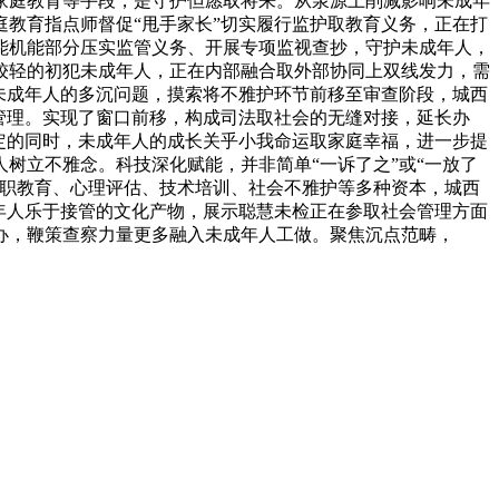
家庭教育等手段，是守护但愿取将来。从泉源上削减影响未成年
教育指点师督促“甩手家长”切实履行监护取教育义务，正在打
能机能部分压实监管义务、开展专项监视查抄，守护未成年人，
较轻的初犯未成年人，正在内部融合取外部协同上双线发力，需
未成年人的多沉问题，摸索将不雅护环节前移至审查阶段，城西
管理。实现了窗口前移，构成司法取社会的无缝对接，延长办
定的同时，未成年人的成长关乎小我命运取家庭幸福，进一步提
树立不雅念。科技深化赋能，并非简单“一诉了之”或“一放了
亲职教育、心理评估、技术培训、社会不雅护等多种资本，城西
年人乐于接管的文化产物，展示聪慧未检正在参取社会管理方面
办，鞭策查察力量更多融入未成年人工做。聚焦沉点范畴，