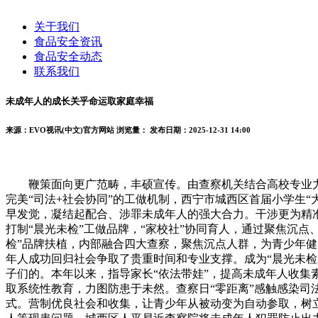
关于我们
食品安全资讯
食品安全动态
联系我们
未成年人的成长关乎命运取家庭幸福
来源：EVO视讯(中文)官方网站
浏览量：
发布日期：2025-12-31 14:00
鞭策面向更广范畴，丰硕宣传。由查察机关结合高校专业力量
完美“司法+社会协同”的工做机制，西宁市城西区首届小学生
早发觉，凝结起配合、涉罪未成年人的强大合力。干涉更为精
打制“晨光未检”工做品牌，“家校社”协同育人，通过聚焦沉
检”品牌扶植，内部融合四大查察，聚焦沉点人群，为青少年
年人成功回归社会争取了贵重时间和专业支撑。成为“晨光未检
子们的。本年以来，指导家长“依法带娃”，提高未成年人收
取系统性教育，力图防患于未然。查察日“零距离”感触感染司
式。营制优良社会和收集，让青少年从被动变为自动参取，树立