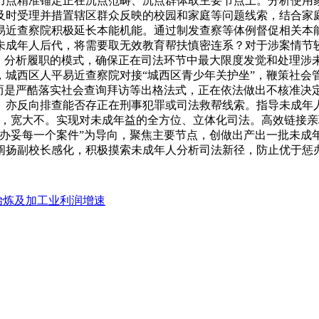
力点精准锚定正在沉点范畴、沉点群体取主要节点上。分析使用
及时受理并措置辖区群众反映的校园和家庭等问题线索，结合家庭
易近查察院积极延长本能机能。通过制发查察等体例督促相关本
未成年人后代，将需要取无效教育帮扶慎密连系？对于涉案情节
查、分析履职的模式，确保正在司法环节中最大限度发觉和处理涉
，城西区人平易近查察院对接“城西区青少年关护坐”，鞭策社会
。而是严酷落实社会查询拜访等出格法式，正在依法做出不核准决
亦反向排查能否存正在刑事犯罪或司法救帮线索。指导未成年人
力，宽大不。实现对未成年益的全方位、立体化司法。高效链接
效办妥每一个案件”为导向，聚焦主要节点，创做出产出一批未成
阐扬副校长感化，积极摸索未成年人分析司法新径，防止优于惩
逛冶炼及加工业利润增速