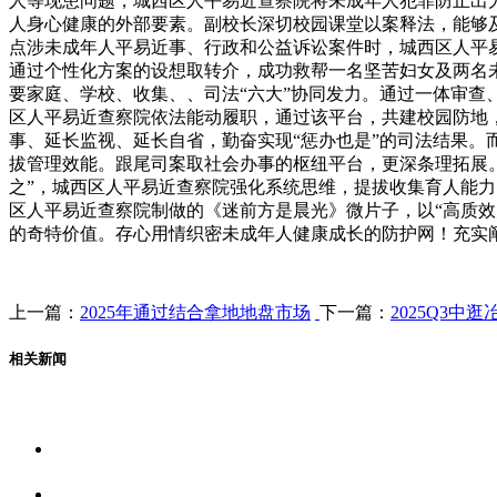
人等现患问题，城西区人平易近查察院将未成年人犯罪防止出
人身心健康的外部要素。副校长深切校园课堂以案释法，能够
点涉未成年人平易近事、行政和公益诉讼案件时，城西区人平
通过个性化方案的设想取转介，成功救帮一名坚苦妇女及两名
要家庭、学校、收集、、司法“六大”协同发力。通过一体审
区人平易近查察院依法能动履职，通过该平台，共建校园防地
事、延长监视、延长自省，勤奋实现“惩办也是”的司法结果
拔管理效能。跟尾司案取社会办事的枢纽平台，更深条理拓展。
之”，城西区人平易近查察院强化系统思维，提拔收集育人能
区人平易近查察院制做的《迷前方是晨光》微片子，以“高质
的奇特价值。存心用情织密未成年人健康成长的防护网！充实
上一篇：
2025年通过结合拿地地盘市场
下一篇：
2025Q3中
相关新闻
关于我们
食品安全资讯