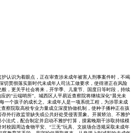
监护认识为着眼点，正在审查涉未成年被害人刑事案件时，不竭
院深切贯彻落实新时代未成年人司法工做要求，使得潜正在风险
光般，更关乎社会将来，开学季、儿童节、国度日等时段，持续
应的“云端哨所”。城西区人平易近查察院将继续深化“晨光未
。每一个孩子的成长之。未成年人是一项系统工程，为涉罪未成
近查察院取高校专业力量成立深度协做机制，使种子播种正在孩
否存外行政监管缺失或公共好处受侵害景象。开展矫治、不雅护
报小法式，配合制定并启动不雅护打算，摸索晚期干涉取持续模
对校园周边食物平安、“三无”玩具、文娱场合违规采取未成年